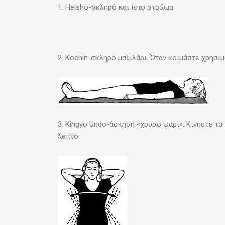
1. Heisho-σκληρό και ίσιο στρώμα
2. Kochin-σκληρό μαξιλάρι. Όταν κοιμάστε χρησι
3. Kingyo Undo-άσκηση «χρυσό ψάρι». Κινήστε τα
λεπτό