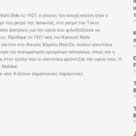
Nishi Shiki το 1927, ο οποίος την εποχή εκείνη ήταν ο
2
ο του μετρό της Ιαπωνίας, στο μετρό του Τόκιο.
αι από ασκήσεις για την υγεία που φιλοδοξούσε να
Κ
ς. Ιδρύθηκε το 1927 από τον Katsuzō Nishi.
 αϊκίντο στο Αϊκικάι Χόμπου Ντότζο, πολλοί αϊκιντόκα
4
λεσμα την ενσωμάτωση ορισμένων ασκήσεων, όπως και η
ι στον τρόπο που οι αϊκιντόκα φρόντιζαν την υγεία τους. Η
Nishikai.
2
αι από 4 εξίσου σημαντικούς παράγοντες:
1
B
3