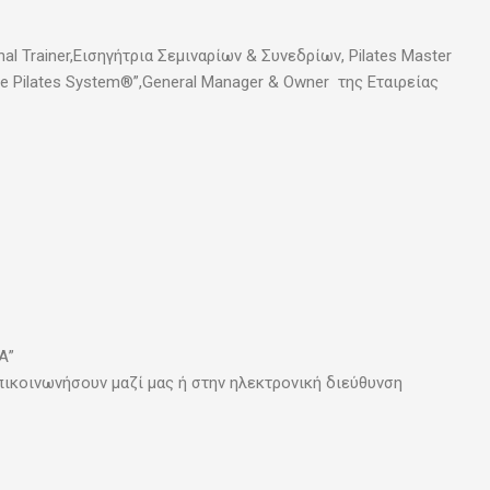
al Trainer,Εισηγήτρια Σεμιναρίων & Συνεδρίων, Pilates Master
te Pilates System®”,General Manager & Owner της Εταιρείας
Α”
πικοινωνήσουν μαζί μας ή στην ηλεκτρονική διεύθυνση