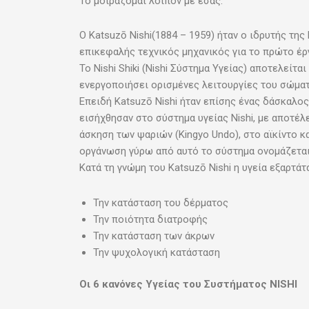
To μοιράζομαι λοιπόν με εσάς.
O Katsuzō Nishi(1884 – 1959) ήταν o ιδρυτής της 
επικεφαλής τεχνικός μηχανικός για το πρώτο έργ
Το Nishi Shiki (Nishi Σύστημα Υγείας) αποτελείτ
ενεργοποιήσει ορισμένες λειτουργίες του σώματο
Επειδή Katsuzō Nishi ήταν επίσης ένας δάσκαλος
εισήχθησαν στο σύστημα υγείας Nishi, με αποτέ
άσκηση των ψαριών (Kingyo Undo), στο αϊκίντο κα
οργάνωση γύρω από αυτό το σύστημα ονομάζεται 
Κατά τη γνώμη του Katsuzō Nishi η υγεία εξαρτάτ
Την κατάσταση του δέρματος
Την ποιότητα διατροφής
Την κατάσταση των άκρων
Την ψυχολογική κατάσταση
Οι
6
κανόνες
Υγείας
του
Συστήματος
NISHI