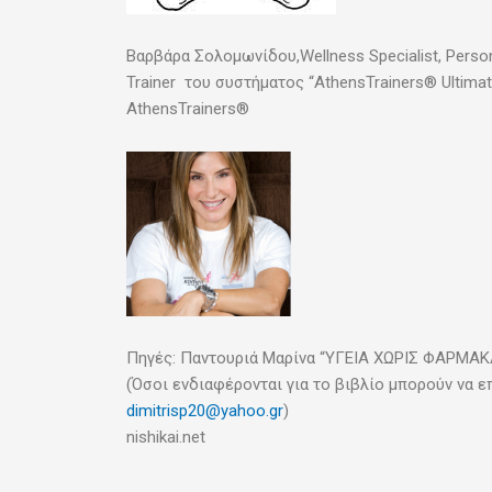
Βαρβάρα Σολομωνίδου,Wellness Specialist, Person
Trainer του συστήματος “AthensTrainers® Ultima
AthensTrainers®
Πηγές: Παντουριά Μαρίνα “ΥΓΕΙΑ ΧΩΡΙΣ ΦΑΡΜΑΚ
(Όσοι ενδιαφέρονται για το βιβλίο μπορούν να ε
dimitrisp20@yahoo.gr
)
nishikai.net