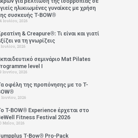
άκρων για βελτίωση της ισορροπίας σε
υγιείς ηλικιωμένες γυναίκες με χρήση
της συσκευής T-BOW®
4 Ιουλίου, 2026
ρεατίνη & Creapure®: Τι είναι και γιατί
αξίζει να τη γνωρίζεις
 Ιουλίου, 2026
Εκπαιδευτικό σεμινάριο Mat Pilates
Programme level I
9 Ιουνίου, 2026
Τα οφέλη της προπόνησης με το T-
BOW®
1 Ιουνίου, 2026
Το T-BOW® Experience έρχεται στο
eWell Fitness Festival 2026
0 Μαΐου, 2026
Jumpplus T-Bow® Pro-Pack