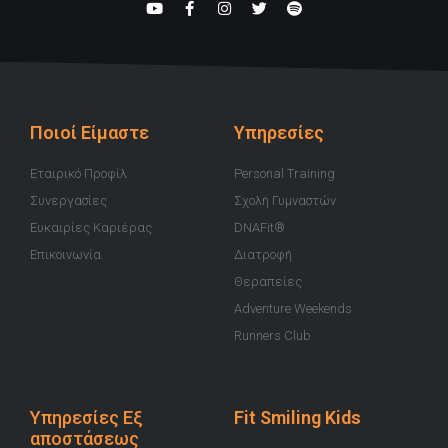
Y
F
I
T
S
o
a
n
w
p
u
c
s
i
o
t
e
t
t
t
u
b
a
t
i
b
o
g
e
f
e
o
r
r
y
k
a
-
m
Ποιοί Είμαστε
Υπηρεσίες
f
Εταιρικό Προφίλ
Personal Training
Συνεργασίες
Σχολή Γυμναστών
Ευκαιρίες Καριέρας
DNAFit®
Επικοινωνία
Διατροφή
Θεραπείες
Adventure Weekends
Runners Club
Υπηρεσίες Εξ
Fit Smiling Kids
αποστάσεως