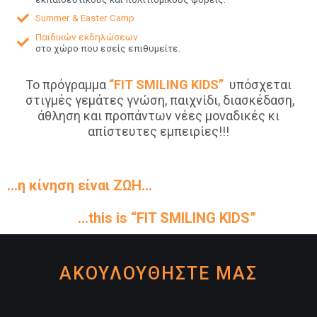
Summer & Easter Camp
Παιδικών εκδηλώσεων
στο χώρο που εσείς επιθυμείτε.
Το πρόγραμμα
“
FIT
SMILING
KIDS
”
υπόσχεται
στιγμές γεμάτες γνώση, παιχνίδι, διασκέδαση,
άθληση και προπάντων νέες μοναδικές κι
απίστευτες εμπειρίες!!!
...η κίνηση είναι ΖΩΗ...
...this is “FIT SMILING KIDS”
ΑΚΟΥΛΟΥΘΗΣΤΕ ΜΑΣ