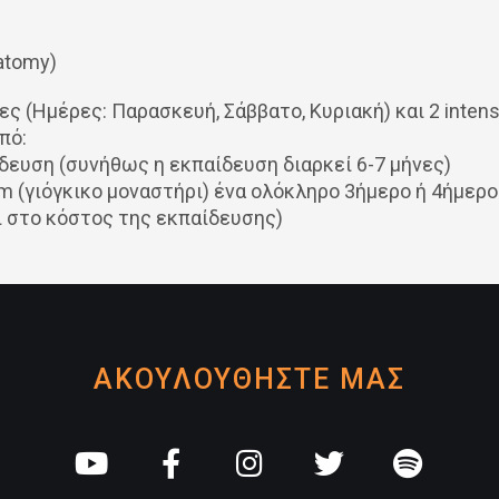
atomy)
ς (Ημέρες: Παρασκευή, Σάββατο, Κυριακή) και 2 intensi
πό:
ίδευση (συνήθως η εκπαίδευση διαρκεί 6-7 μήνες)
am (γιόγκικο μοναστήρι) ένα ολόκληρο 3ήμερο ή 4ήμερο
ι στο κόστος της εκπαίδευσης)
ΑΚΟΥΛΟΥΘΗΣΤΕ ΜΑΣ
Y
F
I
T
S
o
a
n
w
p