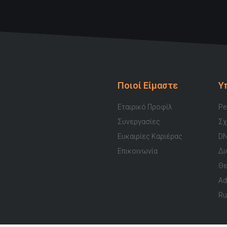
Ποιοί Είμαστε
Υ
Εταιρικό Προφίλ
Pe
Συνεργασίες
Σχ
Ευκαιρίες Καριέρας
DN
Επικοινωνία
Δι
Θε
Ad
Ru