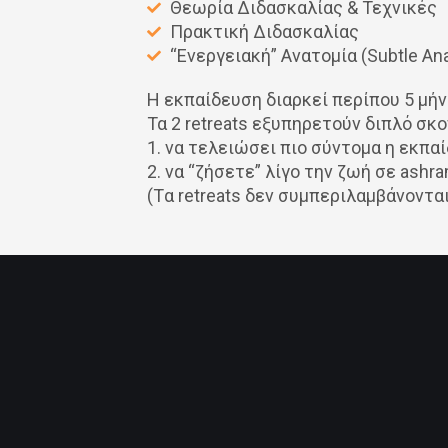
Θεωρία Διδασκαλίας & Τεχνικές
Πρακτική Διδασκαλίας
“Ενεργειακή” Ανατομία (Subtle An
Η εκπαίδευση διαρκεί περίπου 5 μήνε
Τα 2 retreats εξυπηρετούν διπλό σκο
1. να τελειώσει πιο σύντομα η εκπα
2. να “ζήσετε” λίγο την ζωή σε ashr
(Tα retreats δεν συμπεριλαμβάνοντα