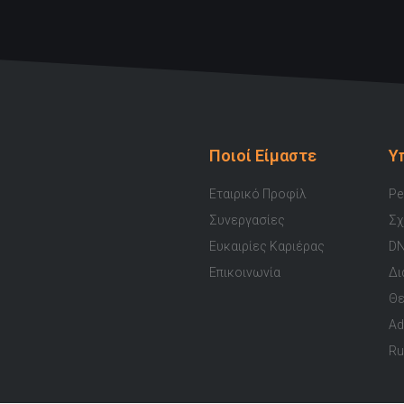
Ποιοί Είμαστε
Υ
Εταιρικό Προφίλ
Pe
Συνεργασίες
Σχ
Ευκαιρίες Καριέρας
DN
Επικοινωνία
Δι
Θε
Ad
Ru