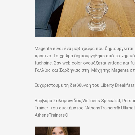
Magenta είναι ένα μοβ χρώμα που δημιουργείται μ
πράσινο. Το χρώμα δημιουργήθηκε από το χημικό
fuchsine. Σαν web color ονομάζεται επίσης και f
Γαλλίας και Σαρδηνίας στη Μάχη της Magenta στι
Ευχαριστούμε τη διεύθυνση του Liberty Breakfas
Βαρβάρα Σολομωνίδου,Wellness Specialist, Person
Trainer του συστήματος “AthensTrainers® Ultima
AthensTrainers®