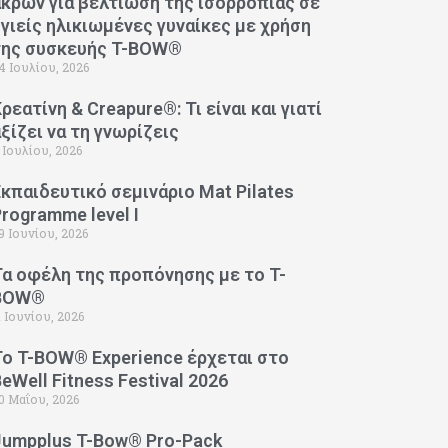
άκρων για βελτίωση της ισορροπίας σε
υγιείς ηλικιωμένες γυναίκες με χρήση
της συσκευής T-BOW®
4 Ιουλίου, 2026
ρεατίνη & Creapure®: Τι είναι και γιατί
αξίζει να τη γνωρίζεις
 Ιουλίου, 2026
Εκπαιδευτικό σεμινάριο Mat Pilates
Programme level I
9 Ιουνίου, 2026
Τα οφέλη της προπόνησης με το T-
BOW®
1 Ιουνίου, 2026
Το T-BOW® Experience έρχεται στο
eWell Fitness Festival 2026
0 Μαΐου, 2026
Jumpplus T-Bow® Pro-Pack