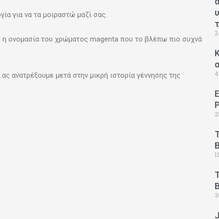
ία για να τα μοιραστώ μαζί σας.
2
 η ονομασία του χρώματος magenta που το βλέπω πιο συχνά
Κ
4
…ας ανατρέξουμε μετά στην μικρή ιστορία γέννησης της
2
1
B
3