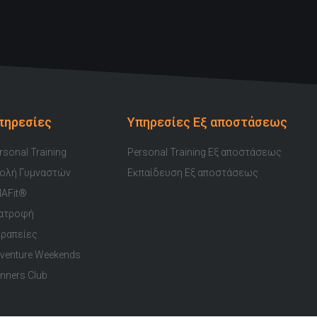
u
c
s
i
o
t
e
t
t
t
u
b
a
t
i
b
o
g
e
f
e
o
r
r
y
k
a
πηρεσίες
Υπηρεσίες Εξ αποστάσεως
-
m
f
rsonal Training
Personal Training Εξ αποστάσεως
ολή Γυμναστών
Εκπαίδευση Εξ αποστάσεως
AFit®
ατροφή
ραπείες
venture Weekends
nners Club