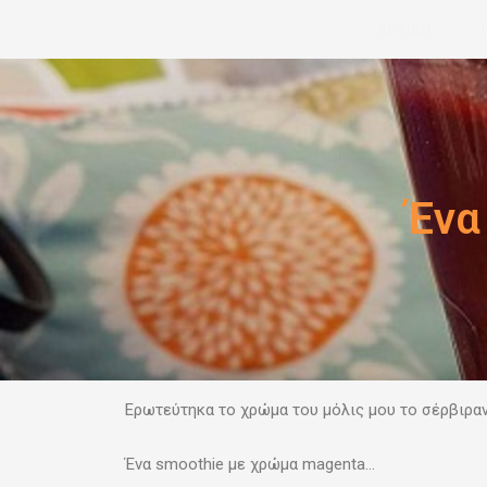
Μετάβαση
ΑΡΧΙΚΗ
στο
περιεχόμενο
Ένα
Ερωτεύτηκα το χρώμα του μόλις μου το σέρβιραν
Ένα smoothie με χρώμα magenta…