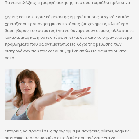
Για να επιλέξεις τη μορφή άσκησης που σου ταιριάζει πρέπει να
ξέρεις και τα «παρελκόμενα»της εμμηνόπαυσης. Αρχικά λοιπόν
χρειάζεσαι προπόνηση με αντιστάσεις (μηχανήματα, ελεύθερα
βάρη, βάρος του σώματος) για να δυναμώσουν οι μύες αλλά και τα
κόκαλα, μιας και η οστεοπόρωση είναι ένα από τα σημαντικότερα
προβλήματα που θα αντιμετωπίσεις λόγω της μείωσης των
οιστρογόνων που προκαλεί αυξημένη απώλεια ασβεστίου στα
οστά.
Μπορείς να προσθέσεις πρόγραμμα με ασκήσεις pilates, yoga και
stretching προσαρμοσμένο στις δικές σου ανάγκες για να