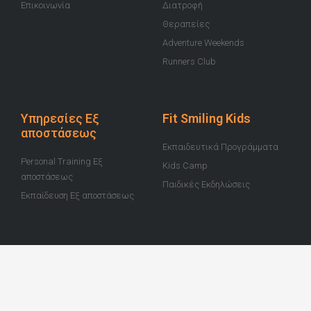
Επικοινωνία
Διατροφή
Θεραπείες
Adventure Weekends
Runners Club
Υπηρεσίες Εξ
Fit Smiling Kids
αποστάσεως
Εκπαιδευτικά Προγράμματα
Personal Training Εξ
Kids Camp
αποστάσεως
Παιδικές Εκδηλώσεις
Εκπαίδευση Εξ αποστάσεως