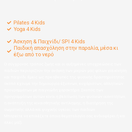
Pilates 4 Kids
Yoga 4 Kids
Άσκηση & Παιχνίδι/ SPI 4 Kids
Παιδική απασχόληση στην παραλία, μέσα κι
έξω από το νερό
Ο σύγχρονος τρόπος ζωής και οι αυξημένες υποχρεώσεις των
παιδιών περιορίζουν την ανάγκη των μικρών μας φίλων για κίνηση
και παιχνίδι. Εμείς ως πρεσβευτές της φυσικής δραστηριότητας
σκοπό έχουμε την δημιουργία έξυπνων, ευχάριστων, αθλητικών
προγραμμάτων με παιγνιώδη χαρακτήρα. Σκοπός των
προγραμμάτων αυτών είναι η βελτίωση των φυσικών ικανοτήτων,
η ανάπτυξη της κιναισθητικής αντίληψης, η διατήρηση της
σωματικής αλλά και ψυχικής υγείας των παιδιών.
Μπορείτε να επιλέξετε όποια θεματολογία σας ενδιαφέρει ή και
όλες μαζί.