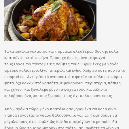
Τα κατσικάκια γάλακτος και τ΄αρνάκια ελευθέρας βοσκής καλά
κρατούν κι αυτό το μήνα. Προσοχή όμως, μόνο τα ψαχνά
τους.Εννοείται πάντα με τις σούπες τους μυρωμένες με νάρδο,
φρέσκο κόλιαντρο, λίγο πιπεράκι και κνίκο. Χοιρινό ούτε που να το
σκεφτείτε… Αντί γι΄αυτό ονειρευτείτε ψητές κοτούλες, κοκόρια…
ψητά, όχι κοκκινιστά κρασάτα με μακαρόνια…περιστέρια, πάπιες
και χήνες…και ξαναλέμε μόνο τα ψαχνά τους και μάλιστα
καλοβρασμένα, με τους ζωμούς τους όχι πολύ πικάντικους…
Από ψαράκια τώρα, μόνο παστά κι αποξηραμένα και καλό είναι
ν΄αποφεύγονται τα νεαρά θαλασσινά…ε ναι, ας τ΄αφήσουμε να
μεγαλώσουν, έτσι κι αλλιώς δεν θα αποφύγουν το μοιραίο…θα
έρθει η ώρα τους να «μπουν» στο πιάτο μας…αφήστε τα λίγο να