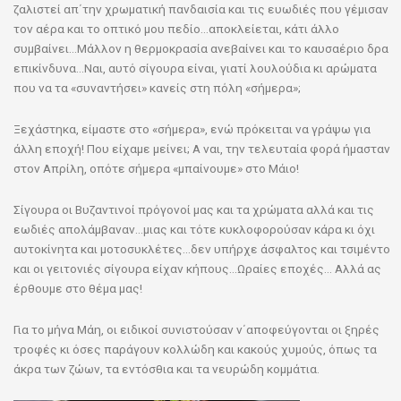
ζαλιστεί απ΄την χρωματική πανδαισία και τις ευωδιές που γέμισαν
τον αέρα και το οπτικό μου πεδίο…αποκλείεται, κάτι άλλο
συμβαίνει…Μάλλον η θερμοκρασία ανεβαίνει και το καυσαέριο δρα
επικίνδυνα…Ναι, αυτό σίγουρα είναι, γιατί λουλούδια κι αρώματα
που να τα «συναντήσει» κανείς στη πόλη «σήμερα»;
Ξεχάστηκα, είμαστε στο «σήμερα», ενώ πρόκειται να γράψω για
άλλη εποχή! Που είχαμε μείνει; Α ναι, την τελευταία φορά ήμασταν
στον Απρίλη, οπότε σήμερα «μπαίνουμε» στο Μάιο!
Σίγουρα οι Βυζαντινοί πρόγονοί μας και τα χρώματα αλλά και τις
εωδιές απολάμβαναν…μιας και τότε κυκλοφορούσαν κάρα κι όχι
αυτοκίνητα και μοτοσυκλέτες…δεν υπήρχε άσφαλτος και τσιμέντο
και οι γειτονιές σίγουρα είχαν κήπους…Ωραίες εποχές… Αλλά ας
έρθουμε στο θέμα μας!
Για το μήνα Μάη, οι ειδικοί συνιστούσαν ν΄αποφεύγονται οι ξηρές
τροφές κι όσες παράγουν κολλώδη και κακούς χυμούς, όπως τα
άκρα των ζώων, τα εντόσθια και τα νευρώδη κομμάτια.