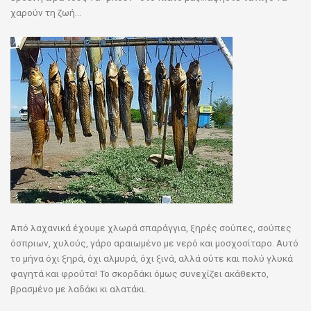
χαρούν τη ζωή…
Από λαχανικά έχουμε χλωρά σπαράγγια, ξηρές σούπες, σούπες
όσπριων, χυλούς, γάρο αραιωμένο με νερό και μοσχοσίταρο. Αυτό
το μήνα όχι ξηρά, όχι αλμυρά, όχι ξινά, αλλά ούτε και πολύ γλυκά
φαγητά και φρούτα! Το σκορδάκι όμως συνεχίζει ακάθεκτο,
βρασμένο με λαδάκι κι αλατάκι.