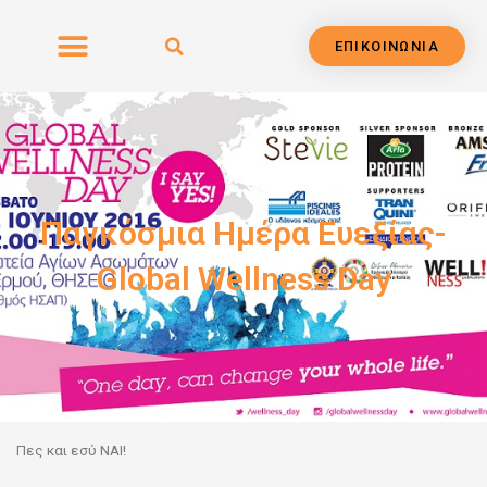
Μετάβαση
στο
ΕΠΙΚΟΙΝΩΝΙΑ
περιεχόμενο
Παγκόσμια Ημέρα Ευεξίας-
Global Wellness Day
Πες και εσύ ΝΑΙ!