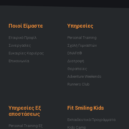
t
e
t
t
t
u
b
a
t
i
b
o
g
e
f
e
o
r
r
y
k
a
-
m
Ποιοί Είμαστε
Υπηρεσίες
f
Εταιρικό Προφίλ
Personal Training
Συνεργασίες
Σχολή Γυμναστών
Ευκαιρίες Καριέρας
DNAFit®
Επικοινωνία
Διατροφή
Θεραπείες
Adventure Weekends
Runners Club
Υπηρεσίες Εξ
Fit Smiling Kids
αποστάσεως
Εκπαιδευτικά Προγράμματα
Personal Training Εξ
Kids Camp