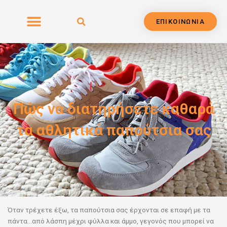
Μετάβαση
στο
ΕΠΙΚΟΙΝΩΝΙΑ
περιεχόμενο
Πώς να διατηρήσετε καθαρά
τα αθλητικά παπούτσια σας
Όταν τρέχετε έξω, τα παπούτσια σας έρχονται σε επαφή με
τα
πάντα…από λάσπη μέχρι φύλλα και άμμο, γεγονός που μπορεί να