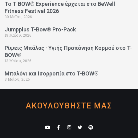
Το T-BOW® Experience έρχεται στο BeWell
Fitness Festival 2026
30 Μαΐου, 2026
Jumpplus T-Bow® Pro-Pack
19 Μαΐου, 2026
Ρίψεις Μπάλας · Υγιής Προπόνηση Κορμού στο T-
BOW®
13 Μαΐου, 2026
Μπαλόνι και Ισορροπία στο T-BOW®
3 Μαΐου, 2026
ΑΚΟΥΛΟΥΘΗΣΤΕ ΜΑΣ
Y
F
I
T
S
o
a
n
w
p
u
c
s
i
o