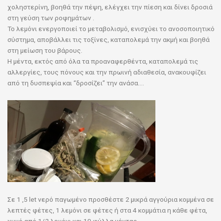
χοληστερίνη, βοηθά την πέψη, ελέγχει την πίεση και δίνει δροσιά
στη γεύση των ροφημάτων .
Το λεμόνι ενεργοποιεί το μεταβολισμό, ενισχύει το ανοσοποιητικό
σύστημα, αποβάλλει τις τοξίνες, καταπολεμά την ακμή και βοηθά
στη μείωση του βάρους.
Η μέντα, εκτός από όλα τα προαναφερθέντα, καταπολεμά τις
αλλεργίες, τους πόνους και την πρωινή αδιαθεσία, ανακουφίζει
από τη δυσπεψία και “δροσίζει” την ανάσα….
Σε 1 ,5 let νερό παγωμένο προσθέστε 2 μικρά αγγούρια κομμένα σε
λεπτές φέτες, 1 λεμόνι σε φέτες ή στα 4 κομμάτια η κάθε φέτα,
χυμό από 1/2 λεμόνι και 10 φύλλα μέντας.