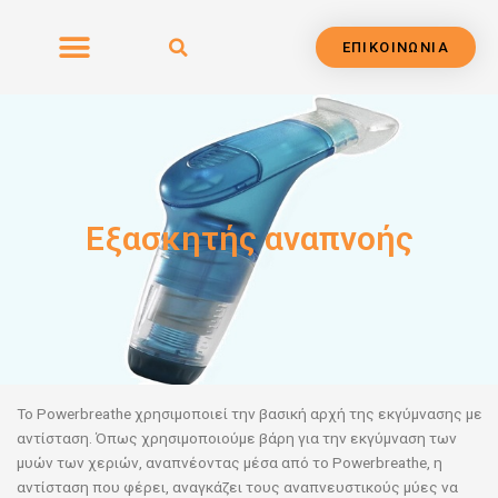
Μετάβαση
στο
ΕΠΙΚΟΙΝΩΝΙΑ
περιεχόμενο
Εξασκητής αναπνοής
To Powerbreathe χρησιμοποιεί την βασική αρχή της εκγύμνασης με
αντίσταση. Όπως χρησιμοποιούμε βάρη για την εκγύμναση των
μυών των χεριών, αναπνέοντας μέσα από το Powerbreathe, η
αντίσταση που φέρει, αναγκάζει τους αναπνευστικούς μύες να