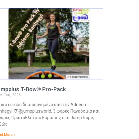
umpplus T-Bow® Pro-Pack
Μαΐου, 2026
δικό combo δημιουργημένο από την Adrienn
nhegyi
@jumpplusworld, 3 φορές Παγκόσμια και
φορές Πρωταθλήτρια Ευρώπης στο Jump Rope,
θώς
d More »