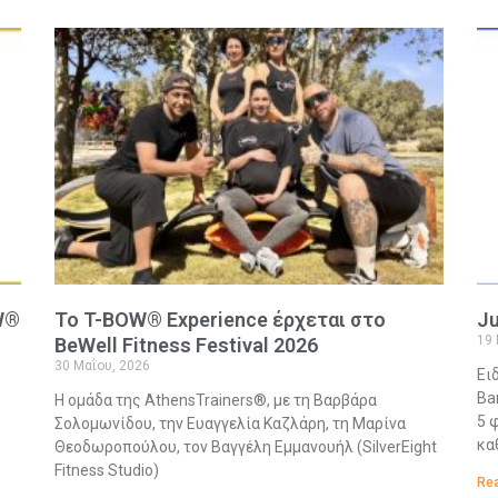
W®
Το T-BOW® Experience έρχεται στο
J
19 
BeWell Fitness Festival 2026
30 Μαΐου, 2026
Ει
Ba
Η ομάδα της AthensTrainers®, με τη Βαρβάρα
5 
Σολομωνίδου, την Ευαγγελία Καζλάρη, τη Μαρίνα
κα
Θεοδωροπούλου, τον Βαγγέλη Εμμανουήλ (SilverEight
Fitness Studio)
Rea