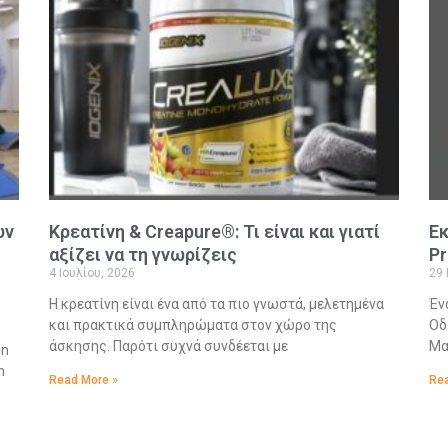
ων
Κρεατίνη & Creapure®: Τι είναι και γιατί
Εκ
αξίζει να τη γνωρίζεις
Pr
4 Ιουλίου, 2026
29 
Η κρεατίνη είναι ένα από τα πιο γνωστά, μελετημένα
Έν
και πρακτικά συμπληρώματα στον χώρο της
Οδ
άσκησης. Παρότι συχνά συνδέεται με
Μα
in
n
Read More »
Rea