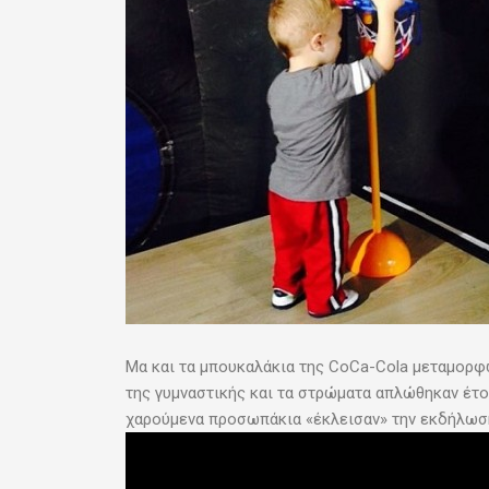
Μα και τα μπουκαλάκια της CoCa-Cola μεταμορφ
της γυμναστικής και τα στρώματα απλώθηκαν έτοιμα
χαρούμενα προσωπάκια «έκλεισαν» την εκδήλωση