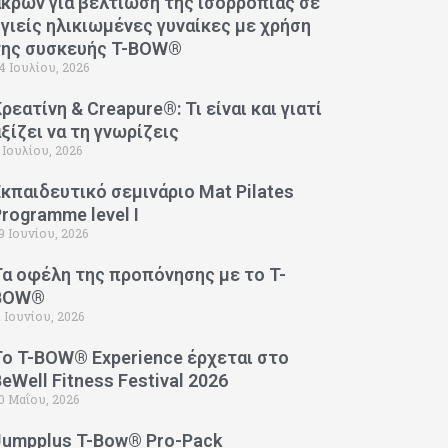
άκρων για βελτίωση της ισορροπίας σε
υγιείς ηλικιωμένες γυναίκες με χρήση
της συσκευής T-BOW®
4 Ιουλίου, 2026
ρεατίνη & Creapure®: Τι είναι και γιατί
αξίζει να τη γνωρίζεις
 Ιουλίου, 2026
Εκπαιδευτικό σεμινάριο Mat Pilates
Programme level I
9 Ιουνίου, 2026
Τα οφέλη της προπόνησης με το T-
BOW®
1 Ιουνίου, 2026
Το T-BOW® Experience έρχεται στο
eWell Fitness Festival 2026
0 Μαΐου, 2026
Jumpplus T-Bow® Pro-Pack