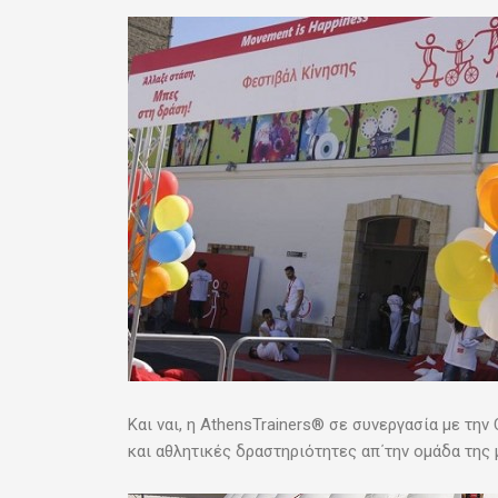
Και ναι, η AthensTrainers® σε συνεργασία με την 
και αθλητικές δραστηριότητες απ΄την ομάδα της με