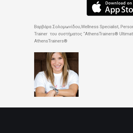
Βαρβάρα Σολομωνίδου,Wellness Specialist, Person
Trainer του συστήματος “AthensTrainers® Ultima
AthensTrainers®