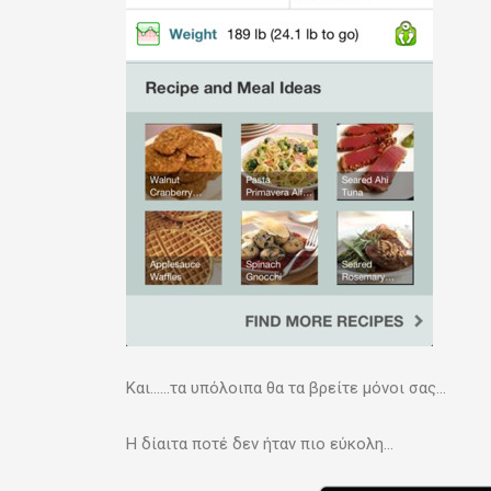
Και……τα υπόλοιπα θα τα βρείτε μόνοι σας…
Η δίαιτα ποτέ δεν ήταν πιο εύκολη…