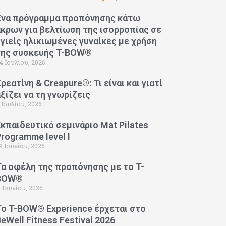
Ένα πρόγραμμα προπόνησης κάτω
άκρων για βελτίωση της ισορροπίας σε
υγιείς ηλικιωμένες γυναίκες με χρήση
της συσκευής T-BOW®
4 Ιουλίου, 2026
ρεατίνη & Creapure®: Τι είναι και γιατί
αξίζει να τη γνωρίζεις
 Ιουλίου, 2026
Εκπαιδευτικό σεμινάριο Mat Pilates
Programme level I
9 Ιουνίου, 2026
Τα οφέλη της προπόνησης με το T-
BOW®
1 Ιουνίου, 2026
Το T-BOW® Experience έρχεται στο
eWell Fitness Festival 2026