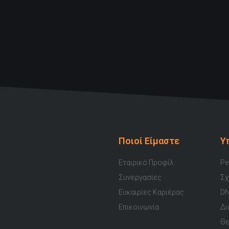
Ποιοί Είμαστε
Υ
Εταιρικό Προφίλ
Pe
Συνεργασίες
Σχ
Ευκαιρίες Καριέρας
DN
Επικοινωνία
Δι
Θε