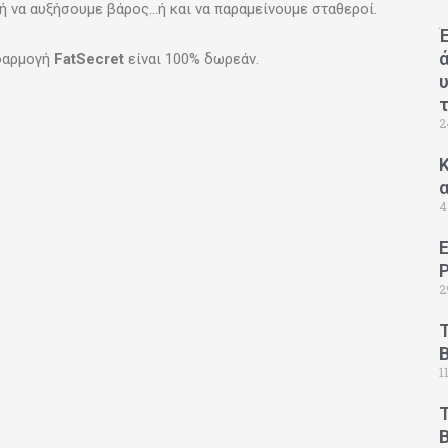
 να αυξήσουμε βάρος…ή και να παραμείνουμε σταθεροί.
εφαρμογή
FatSecret
είναι 100% δωρεάν.
2
Κ
4
2
1
B