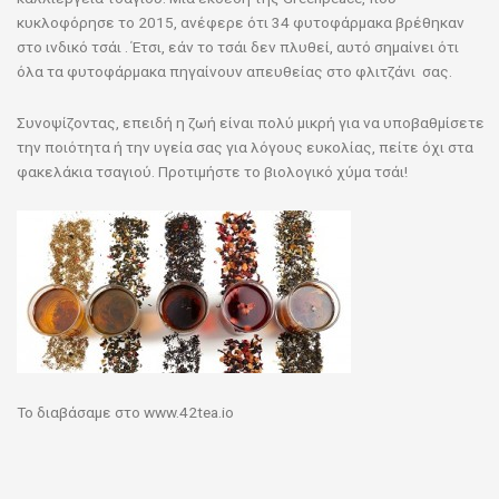
κυκλοφόρησε το 2015, ανέφερε ότι 34 φυτοφάρμακα βρέθηκαν
στο ινδικό τσάι . Έτσι, εάν το τσάι δεν πλυθεί, αυτό σημαίνει ότι
όλα τα φυτοφάρμακα πηγαίνουν απευθείας στο φλιτζάνι σας.
Συνοψίζοντας, επειδή η ζωή είναι πολύ μικρή για να υποβαθμίσετε
την ποιότητα ή την υγεία σας για λόγους ευκολίας, πείτε όχι στα
φακελάκια τσαγιού. Προτιμήστε το βιολογικό χύμα τσάι!
Το διαβάσαμε στο www.42tea.io