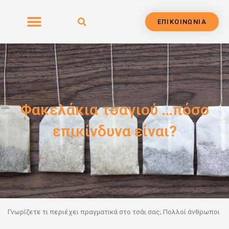
Μετάβαση
στο
ΕΠΙΚΟΙΝΩΝΙΑ
περιεχόμενο
Φακελάκια τσαγιού …πόσο
επικίνδυνα είναι?
Γνωρίζετε τι περιέχει πραγματικά στο τσάι σας; Πολλοί άνθρωποι