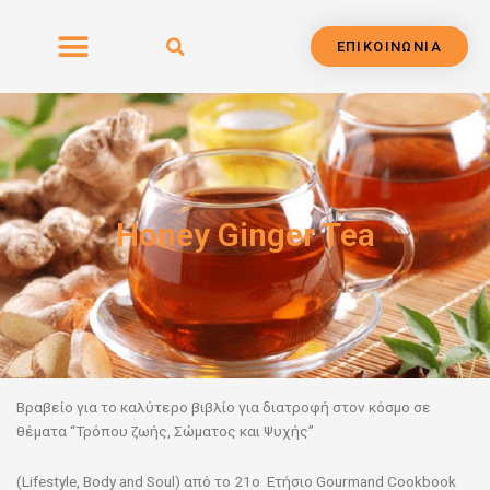
Μετάβαση
στο
ΕΠΙΚΟΙΝΩΝΙΑ
περιεχόμενο
Honey Ginger Tea
Βραβείο για το καλύτερο βιβλίο για διατροφή στον κόσμο σε
θέματα “Τρόπου ζωής, Σώματος
και Ψυχής”
(Lifestyle, Body and Soul) από το 21ο Ετήσιο Gourmand Cookbook