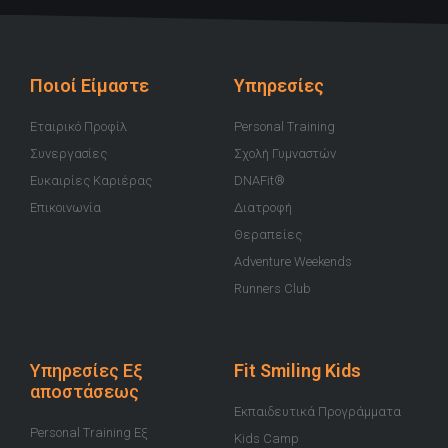
t
e
t
t
t
u
b
a
t
i
b
o
g
e
f
e
o
r
r
y
k
a
-
m
Ποιοί Είμαστε
Υπηρεσίες
f
Εταιρικό Προφίλ
Personal Training
Συνεργασίες
Σχολή Γυμναστών
Ευκαιρίες Καριέρας
DNAFit®
Επικοινωνία
Διατροφή
Θεραπείες
Adventure Weekends
Runners Club
Υπηρεσίες Εξ
Fit Smiling Kids
αποστάσεως
Εκπαιδευτικά Προγράμματα
Personal Training Εξ
Kids Camp