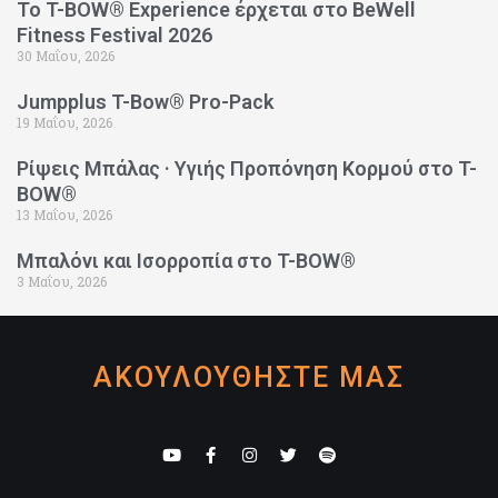
Το T-BOW® Experience έρχεται στο BeWell
Fitness Festival 2026
30 Μαΐου, 2026
Jumpplus T-Bow® Pro-Pack
19 Μαΐου, 2026
Ρίψεις Μπάλας · Υγιής Προπόνηση Κορμού στο T-
BOW®
13 Μαΐου, 2026
Μπαλόνι και Ισορροπία στο T-BOW®
3 Μαΐου, 2026
ΑΚΟΥΛΟΥΘΗΣΤΕ ΜΑΣ
Y
F
I
T
S
o
a
n
w
p
u
c
s
i
o