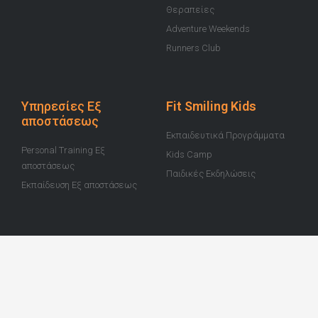
Θεραπείες
Adventure Weekends
Runners Club
Υπηρεσίες Εξ
Fit Smiling Kids
αποστάσεως
Εκπαιδευτικά Προγράμματα
Personal Training Εξ
Kids Camp
αποστάσεως
Παιδικές Εκδηλώσεις
Εκπαίδευση Εξ αποστάσεως