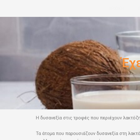
Μετάβαση
ΑΡΧΙΚΗ
στο
περιεχόμενο
Έχ
Η δυσανεξία στις τροφές που περιέχουν λακτόζη
Τα άτομα που παρουσιάζουν δυσανεξία στη λακτ