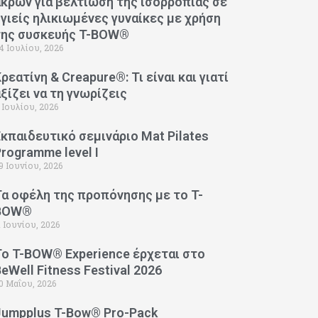
άκρων για βελτίωση της ισορροπίας σε
υγιείς ηλικιωμένες γυναίκες με χρήση
της συσκευής T-BOW®
4 Ιουλίου, 2026
ρεατίνη & Creapure®: Τι είναι και γιατί
αξίζει να τη γνωρίζεις
 Ιουλίου, 2026
Εκπαιδευτικό σεμινάριο Mat Pilates
Programme level I
9 Ιουνίου, 2026
Τα οφέλη της προπόνησης με το T-
BOW®
1 Ιουνίου, 2026
Το T-BOW® Experience έρχεται στο
eWell Fitness Festival 2026
0 Μαΐου, 2026
Jumpplus T-Bow® Pro-Pack