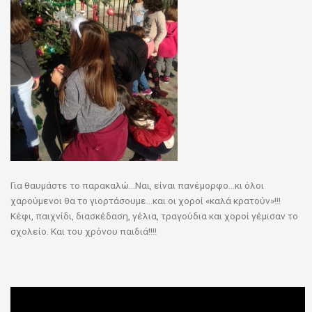
Για θαυμάστε το παρακαλώ…Ναι, είναι πανέμορφο…κι όλοι
χαρούμενοι θα το γιορτάσουμε…και οι χοροί «καλά κρατούν»!!!
Κέφι, παιχνίδι, διασκέδαση, γέλια, τραγούδια και χοροί γέμισαν το
σχολείο. Και του χρόνου παιδιά!!!!