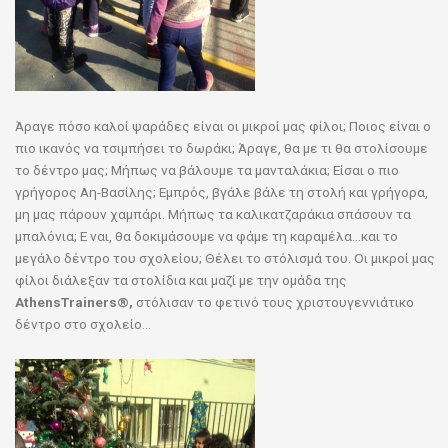
Άραγε πόσο καλοί ψαράδες είναι οι μικροί μας φίλοι; Ποιος είναι ο
πιο ικανός να τσιμπήσει το δωράκι; Άραγε, θα με τι θα στολίσουμε
το δέντρο μας; Μήπως να βάλουμε τα μανταλάκια; Είσαι ο πιο
γρήγορος Αη-Βασίλης; Εμπρός, βγάλε βάλε τη στολή και γρήγορα,
μη μας πάρουν χαμπάρι. Μήπως τα καλικατζαράκια σπάσουν τα
μπαλόνια; Ε ναι, θα δοκιμάσουμε να φάμε τη καραμέλα…και το
μεγάλο δέντρο του σχολείου; Θέλει το στόλισμά του. Οι μικροί μας
φίλοι διάλεξαν τα στολίδια και μαζί με την ομάδα της
AthensTrainers®,
στόλισαν το φετινό τους χριστουγεννιάτικο
δέντρο στο σχολείο…