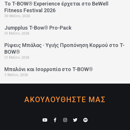
Το T-BOW® Experience έρχεται στο BeWell
Fitness Festival 2026
30 Μαΐου, 2026
Jumpplus T-Bow® Pro-Pack
19 Μαΐου, 2026
Ρίψεις Μπάλας · Υγιής Προπόνηση Κορμού στο T-
BOW®
13 Μαΐου, 2026
Μπαλόνι και Ισορροπία στο T-BOW®
3 Μαΐου, 2026
ΑΚΟΥΛΟΥΘΗΣΤΕ ΜΑΣ
Y
F
I
T
S
o
a
n
w
p
u
c
s
i
o