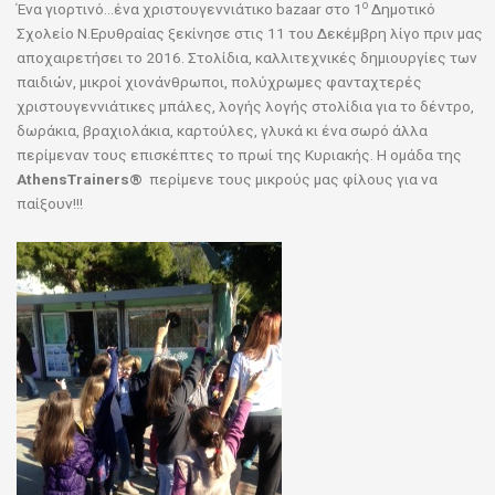
ο
Ένα γιορτινό…ένα χριστουγεννιάτικο bazaar στο 1
Δημοτικό
Σχολείο Ν.Ερυθραίας
ξεκίνησε στις 11 του Δεκέμβρη λίγο πριν μας
αποχαιρετήσει το 2016. Στολίδια, καλλιτεχνικές δημιουργίες των
παιδιών, μικροί χιονάνθρωποι, πολύχρωμες φανταχτερές
χριστουγεννιάτικες μπάλες, λογής λογής στολίδια για το δέντρο,
δωράκια, βραχιολάκια, καρτούλες, γλυκά κι ένα σωρό άλλα
περίμεναν τους επισκέπτες το πρωί της Κυριακής. Η ομάδα της
AthensTrainers®
περίμενε τους μικρούς μας φίλους για να
παίξουν!!!