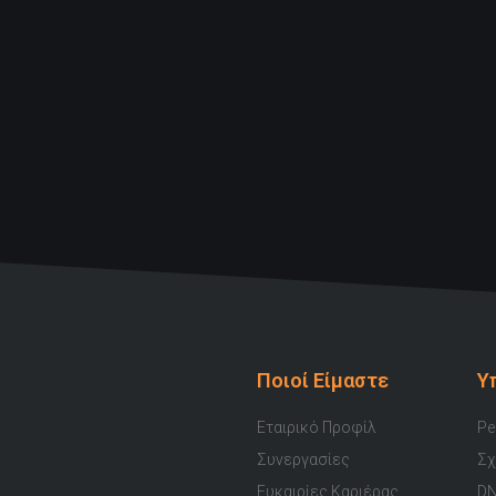
Ποιοί Είμαστε
Υ
Εταιρικό Προφίλ
Pe
Συνεργασίες
Σχ
Ευκαιρίες Καριέρας
DN