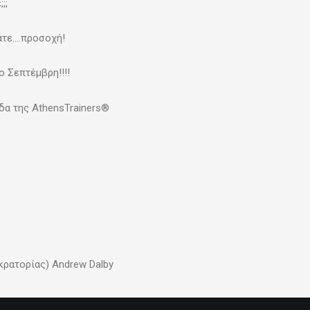
;;
άτε….προσοχή!
 Σεπτέμβρη!!!!
δα της AthensTrainers®
κρατορίας) Andrew Dalby