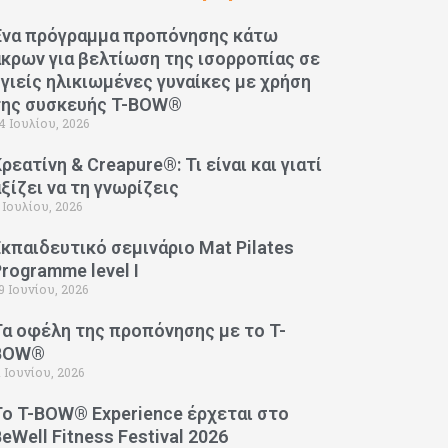
Ένα πρόγραμμα προπόνησης κάτω
άκρων για βελτίωση της ισορροπίας σε
υγιείς ηλικιωμένες γυναίκες με χρήση
της συσκευής T-BOW®
4 Ιουλίου, 2026
ρεατίνη & Creapure®: Τι είναι και γιατί
αξίζει να τη γνωρίζεις
 Ιουλίου, 2026
Εκπαιδευτικό σεμινάριο Mat Pilates
Programme level I
9 Ιουνίου, 2026
Τα οφέλη της προπόνησης με το T-
BOW®
1 Ιουνίου, 2026
Το T-BOW® Experience έρχεται στο
eWell Fitness Festival 2026