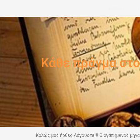
Μετάβαση
ΑΡΧΙΚΗ
στο
περιεχόμενο
Κάθε πράγμα στο
Καλώς μας ήρθες Αύγουστε!!!
Ο αγαπημένος μήνα