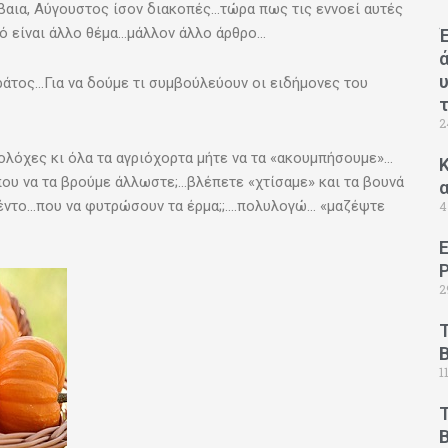
έβαια, Αύγουστος ίσον διακοπές…τώρα πως τις εννοεί αυτές
ό είναι άλλο θέμα…μάλλον άλλο άρθρο…
ράτος…Για να δούμε τι συμβούλεύουν οι ειδήμονες του
2
ολόχες κι όλα τα αγριόχορτα μήτε να τα «ακουμπήσουμε»…
Κ
 που να τα βρούμε άλλωστε;…βλέπετε «χτίσαμε» και τα βουνά
μέντο…που να φυτρώσουν τα έρμα;;….πολυλογώ… «μαζέψτε
4
2
1
B