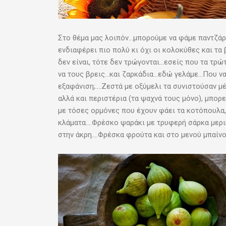
Στο θέμα μας λοιπόν…μπορούμε να φάμε παντζάρι
ενδιαφέρει πιο πολύ κι όχι οι κολοκύθες και τα
δεν είναι, τότε δεν τρώγονται…εσείς που τα τρ
να τους βρεις…και ζαρκάδια…εδώ γελάμε…Που να 
εξαφάνιση;….Ζεστά με οξύμελι τα συνιστούσαν 
αλλά και περιστέρια (τα ψαχνά τους μόνο), μπο
με τόσες ορμόνες που έχουν φάει τα κοτόπουλα, 
κλάματα….Φρέσκο ψαράκι με τρυφερή σάρκα μερι
στην άκρη….Φρέσκα φρούτα και στο μενού μπαίνου