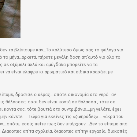
ι δεν τα βλέπουμε καν…Το καλύτερο όμως σας το φύλαγα για
 το μήνα…αρκετά, πήρατε μεγάλη δόση απ΄αυτό για όλο το
ς σε οξύμελι αλλά και αμύγδαλα μπορείτε να τα
ι να είναι ελαφρύ κι αρωματικό και ειδικά κρασάκι με
είπαμε, δρόσισε ο αέρας….οπότε οικονομία στο νερό…αν
ις θάλασσες, όσοι δεν είναι κοντά σε θάλασσα , τότε σε
ι κοντά σας, τότε βουτιά στα συντριβάνια….μη γελάτε, έχει
μην κάνετε….. Τώρα για εκείνες τις «ζωηράδες»…. «άκρα του
ν….οπότε, εσείς πείτε πως δεν υπάρχουν….Δεν το είπαμε από
; Διακοπές απ΄τα σχολεία, διακοπές απ΄την εργασία, διακοπές