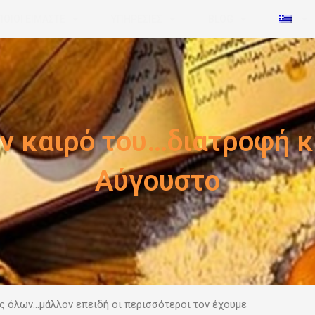
ΠΟΙΟΙ ΕΙΜΑΣΤΕ
ΥΠΗΡΕΣΙΕΣ
BLOG
ν καιρό του…διατροφή κα
Αύγουστο
ς όλων…μάλλον επειδή οι περισσότεροι τον έχουμε