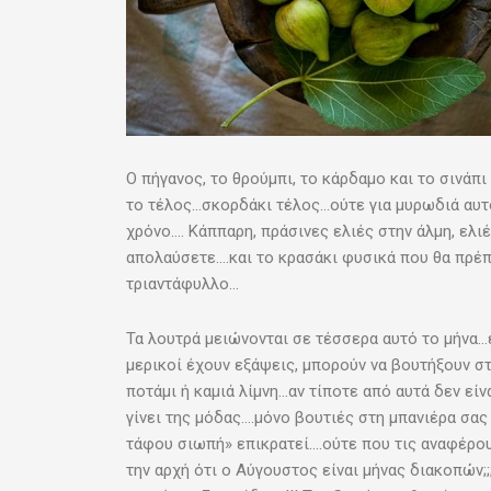
Ο πήγανος, το θρούμπι, το κάρδαμο και το σινάπ
το τέλος…σκορδάκι τέλος…ούτε για μυρωδιά αυτό
χρόνο…. Κάππαρη, πράσινες ελιές στην άλμη, ελιέ
απολαύσετε….και το κρασάκι φυσικά που θα πρέπε
τριαντάφυλλο…
Τα λουτρά μειώνονται σε τέσσερα αυτό το μήνα…
μερικοί έχουν εξάψεις, μπορούν να βουτήξουν στ
ποτάμι ή καμιά λίμνη…αν τίποτε από αυτά δεν είνα
γίνει της μόδας….μόνο βουτιές στη μπανιέρα σας 
τάφου σιωπή» επικρατεί….ούτε που τις αναφέρου
την αρχή ότι ο Αύγουστος είναι μήνας διακοπών;;