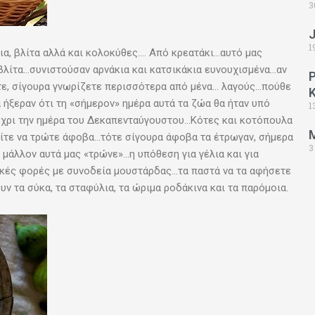
3
1
α, βλίτα αλλά και κολοκύθες…. Από κρεατάκι…αυτό μας
 βλίτα…συνιστούσαν αρνάκια και κατσικάκια ευνουχισμένα…αν
ώτε, σίγουρα γνωρίζετε περισσότερα από μένα… λαγούς…πούθε
ήξεραν ότι τη «σήμερον» ημέρα αυτά τα ζώα θα ήταν υπό
1
μέχρι την ημέρα του Δεκαπενταύγουστου…Κότες και κοτόπουλα
ρείτε να τρώτε άφοβα…τότε σίγουρα άφοβα τα έτρωγαν, σήμερα
3
μάλλον αυτά μας «τρώνε»…η υπόθεση για γέλια και για
κές φορές με συνοδεία μουστάρδας…τα παστά να τα αφήσετε
ν τα σύκα, τα σταφύλια, τα ώριμα ροδάκινα και τα παρόμοια.