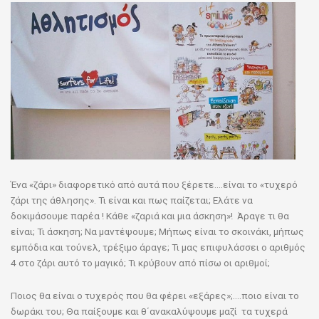
Ένα «ζάρι» διαφορετικό από αυτά που ξέρετε….είναι το «τυχερό
ζάρι της άθλησης». Τι είναι και πως παίζεται; Ελάτε να
δοκιμάσουμε παρέα ! Κάθε «ζαριά και μια άσκηση»! Άραγε τι θα
είναι; Τι άσκηση; Να μαντέψουμε; Μήπως είναι το σκοινάκι, μήπως
εμπόδια και τούνελ, τρέξιμο άραγε; Τι μας επιφυλάσσει ο αριθμός
4 στο ζάρι αυτό το μαγικό; Τι κρύβουν από πίσω οι αριθμοί;
Ποιος θα είναι ο τυχερός που θα φέρει «εξάρες»;….ποιο είναι το
δωράκι του; Θα παίξουμε και θ΄ανακαλύψουμε μαζί τα τυχερά