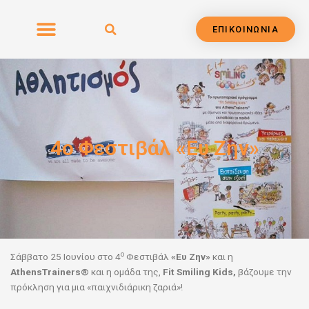
Μετάβαση
στο
ΕΠΙΚΟΙΝΩΝΙΑ
περιεχόμενο
4ο Φεστιβάλ «Ευ Ζην»
ο
Σάββατο 25 Ιουνίου στο 4
Φεστιβάλ
«Ευ Ζην»
και η
AthensTrainers®
και η ομάδα της,
Fit
Smiling
Kids,
βάζουμε την
πρόκληση για μια «παιχνιδιάρικη ζαριά»!