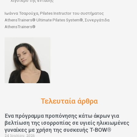
λιγότερο της έντασης
Ιωάννα Τσαρούχα, Pilates Instructor του συστήματος
AthensTrainers® Ultimate Pilates System®, Συνεργάτιδα
AthensTrainers®
Τελευταία άρθρα
Ένα πρόγραμμα προπόνησης κάτω άκρων για
βελτίωση της ισορροπίας σε υγιείς ηλικιωμένες
γυναίκες με χρήση της συσκευής T-BOW®
24 Ιουλίου, 2026