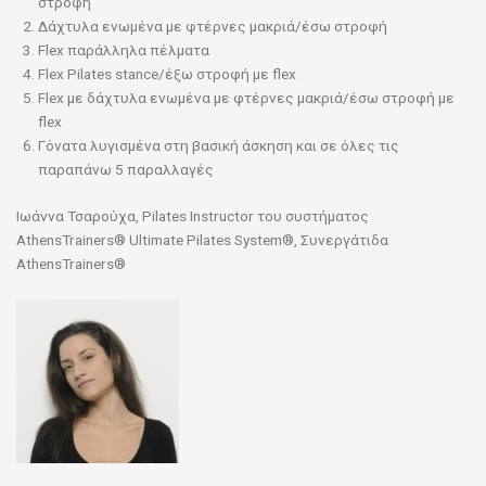
στροφή
Δάχτυλα ενωμένα με φτέρνες μακριά/έσω στροφή
Flex παράλληλα πέλματα
Flex Pilates stance/έξω στροφή με flex
Flex με δάχτυλα ενωμένα με φτέρνες μακριά/έσω στροφή με
flex
Γόνατα λυγισμένα στη βασική άσκηση και σε όλες τις
παραπάνω 5 παραλλαγές
Ιωάννα Τσαρούχα, Pilates Instructor του συστήματος
AthensTrainers® Ultimate Pilates System®, Συνεργάτιδα
AthensTrainers®