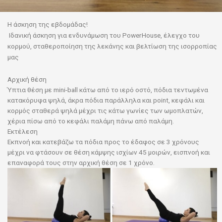
Η άσκηση της εβδομάδας!
Ιδανική άσκηση για ενδυνάμωση του PowerHouse, έλεγχο του
κορμού, σταθεροποίηση της λεκάνης και βελτίωση της ισορροπίας
μας
Αρχική θέση
Ύπτια θέση με mini-ball κάτω από το ιερό οστό, πόδια τεντωμένα
κατακόρυφα ψηλά, άκρα πόδια παράλληλα και point, κεφάλι και
κορμός σταθερά ψηλά μέχρι τις κάτω γωνίες των ωμοπλατών,
χέρια πίσω από το κεφάλι παλάμη πάνω από παλάμη.
Εκτέλεση
Εκπνοή και κατεβάζω τα πόδια προς το έδαφος σε 3 χρόνους
μέχρι να φτάσουν σε θέση κάμψης ισχίων 45 μοιρών, εισπνοή και
επαναφορά τους στην αρχική θέση σε 1 χρόνο.