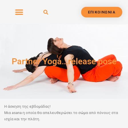
Μετάβαση
στο
ΕΠΙΚΟΙΝΩΝΙΑ
περιεχόμενο
Partner Yoga…release pose
Η άσκηση της εβδομάδας!
Μια asana η οποία θα
απελευθερώσει το σώμα από πόνους στα
ισχία και την πλάτη.